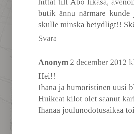
hittat till Åbo likaså, äveno
butik ännu närmare kunde j
skulle minska betydligt!! S
Svara
Anonym
2 december 2012 kl
Hei!!
Ihana ja humoristinen uusi bl
Huikeat kilot olet saanut kari
Ihanaa joulunodotusaikaa to