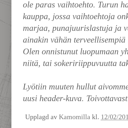
ole paras vaihtoehto. Turun ha
kauppa, jossa vaihtoehtoja on
marjaa, punajuurislastuja ja v
ainakin vähän terveellisempiä k
Olen onnistunut luopumaan yhd
niitä, tai sokeririippuvuutta t
Lyötiin muuten hullut aivomme 
uusi header-kuva. Toivottavasti
Upplagd av
Kamomilla
kl.
12/02/20