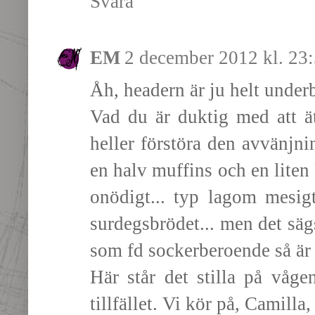
Svara
EM
2 december 2012 kl. 23
Åh, headern är ju helt underb
Vad du är duktig med att äta
heller förstöra den avvänjni
en halv muffins och en liten 
onödigt... typ lagom mesigt
surdegsbrödet... men det sägs
som fd sockerberoende så är d
Här står det stilla på våg
tillfället. Vi kör på, Camilla,